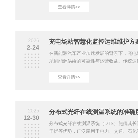
8路隔离485、2路网口的接口配置及宽温工
查看详情>>
检、定期维护、故障速排”三位一体的标准
生命周期稳定运行。日常巡检聚焦基础状态
现。每日通过设备面板指示灯判断运行状态，
亮、RUN运行灯正常闪烁，网口与485接口无
2026
2-24
在新能源汽车产业加速发展的背景下，充电
系到能源供给的可靠性与运营收益。传统运
被动响应，存在故障发现滞后、资源分配低
运维系统通过物联网、AI算法与边缘计算技术
查看详情>>
优化”的全生命周期维护体系，为充电基础
性解决方案。一、预防性维护：从被动响应
通过部署在充电桩、配电柜、环境传感器等
时采集设备运行数据（如电流、电压、温度
2025
分布式光纤在线测温系统的准确
史故障记...
12-30
分布式光纤在线测温系统（DTS）凭借其
干扰等优势，广泛应用于电力、交通、石化