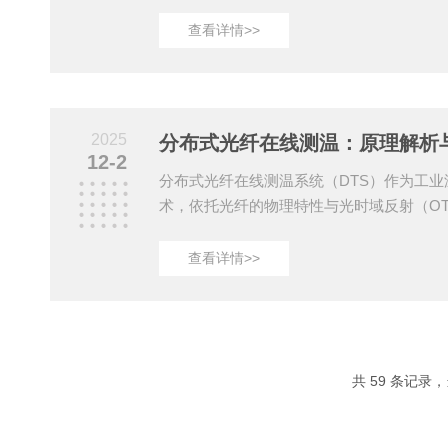
确度受环境因素、设备老化及人为操作影响
护确保测量可靠性。以下从技术校准、环境
查看详情>>
度阐述准确度维护策略。一、定期校准：消
系统误差主要源于光纤衰减系数变化、参考
声。需建立分级校准机制：基准校准：每年
体辐射源）对全系统进行校准，验证温度分
2025
分布式光纤在线测温：原理解析
（如&plus...
12-2
分布式光纤在线测温系统（DTS）作为工
术，依托光纤的物理特性与光时域反射（O
距离、复杂环境下的温度场实时感知与定位
点可归纳为以下层面：一、基于拉曼散射的
查看详情>>
过激光器向光纤注入脉冲光，当光在光纤中
弹性碰撞产生拉曼散射光。该散射光包含波
波长稍长的反斯托克斯光，其中反斯托克斯
过波分复用器分离两路光信号，经光电转换
与斯托克斯...
共 59 条记录，