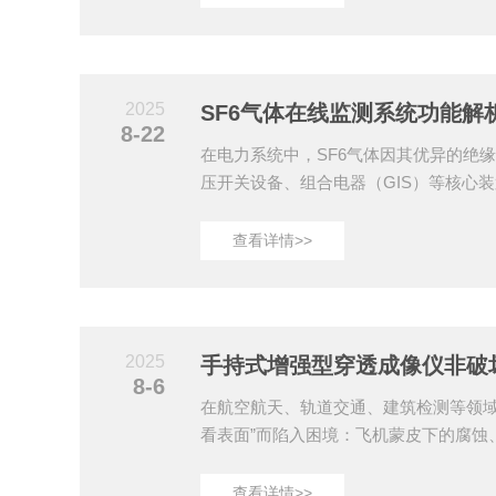
原理（一）光时域反射（OTDR）与拉
射技术，通过激光器向光纤注入脉冲光
分子振动相互作用产生拉曼散射光，其中斯
反斯托克斯光（Anti-Stokes）的强度比
2025
8-22
在电力系统中，SF6气体因其优异的绝
压开关设备、组合电器（GIS）等核心装
仅会导致设备绝缘性能下降，其分解产
胁。针对这一行业痛点，SF6气体在线
查看详情>>
预警，成为保障电网安全运行的关键技
能：多维环境参数实时感知系统搭载高
测SF6气体浓度（0-5000ppm量程）、
境温湿度（-20℃至+99℃温度、0-99%R..
2025
8-6
在航空航天、轨道交通、建筑检测等领域
看表面”而陷入困境：飞机蒙皮下的腐蚀
复合材料中的分层缺陷……这些隐蔽问
灾难性事故。手持式增强型穿透成像仪通
查看详情>>