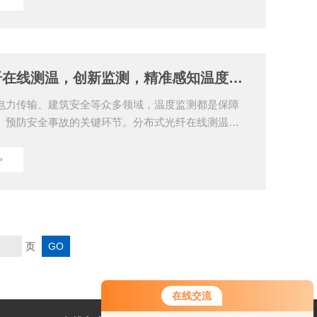
设备在运行过程中会产生热量，若温度过高，可能引
火灾甚至大面积停电事故。分布式光纤在线测温系统
线路铺设光纤，实现对电缆全长的连续温度监测。通
缆各部位的温度数据，可及时发现局部过热点，提前
分布式光纤在线测温，创新监测，精准感知温度脉动
.
电力传输、建筑安全等众多领域，温度监测都是保障
、预防安全事故的关键环节。分布式光纤在线测温系
进的温度监测技术，凭借其独特的优势，为各行业提
准、可靠的温度监测解决方案。一、连续分布式监
>
覆盖传统温度监测方法往往依赖点式传感器，只能获
度数据，难以全面反映监测对象的温度分布情况。分
测温系统采用光纤作为传感器，利用光纤中光的散射
度变化。光纤具有连续分布的特性，能够沿着其铺设
温度...
页
在线交流