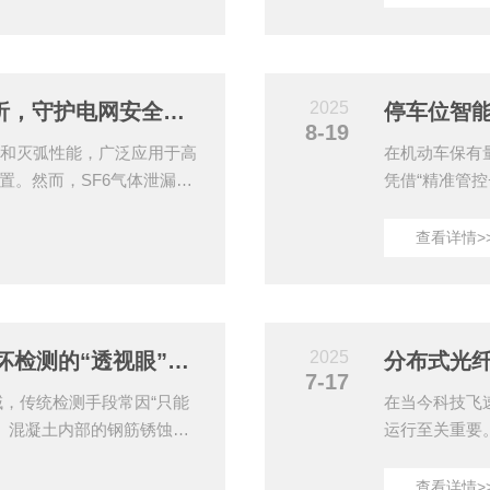
曼散射效应系统基于光时域反
系统可靠性，
。当光在光纤中传播时，与
程严格把控。
托克斯光（Stokes）与
性，SF6泄
与温度呈线性关系。...
漏点下方0.3-
2025
SF6气体在线监测系统功能解析，守护电网安全运行的智能卫士
8-19
缘和灭弧性能，广泛应用于高
在机动车保有
置。然而，SF6气体泄漏不
凭借“精准管
物更可能对人员健康构成威
具。本文从技
监测系统通过实时感知与智能
特性。一、动
查看详情>
术装备。一、核心监测功
能地锁内置高
精度传感器阵列，可同步监
车辆识别：通
氧气含量（0-25%范围）、环
感器辅助，识别
.
动升降：当授权
2025
手持式增强型穿透成像仪非破坏检测的“透视眼”，赋能工业与基建精准运维
分布式光
7-17
，传统检测手段常因“只能
在当今科技飞
、混凝土内部的钢筋锈蚀、
运行至关重要
题若未及时发现，可能引发
通、建筑等多
过融合电磁波/超声波穿透
得力工具。电
查看详情>