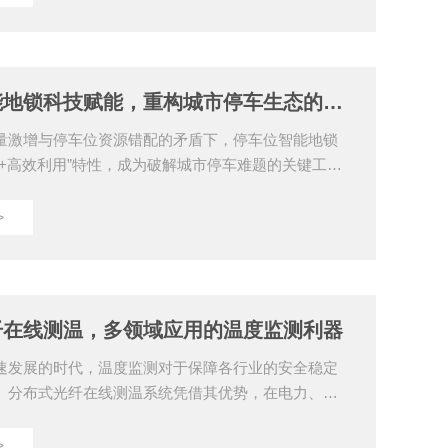
需从位置选择、设备固定、管线敷设到调试校准全流
一、核心安装位置：精准捕捉泄漏源根据气体密度特
漏后会沉积在设备低洼处，因此检测探头需安装在关键泄
1.0米处。具体包括：1.高压设备密封处：如...
停车位智能地锁科技赋能，重构城市停车生态的五大核心特性
量激增与停车位资源错配的矛盾下，停车位智能地锁
控+高效利用”特性，成为破解城市停车难题的关键工
术架构与用户需求双维度，深度解析其五大核心功能
态感知与精准锁控：毫米级响应的“停车哨兵”停车位智
>
精度雷达与压力传感器矩阵，可实时监测车位状态：1.
过24GHz毫米波雷达探测5米内金属物体，结合地磁传
准确率达99.7%，有效过滤行人、宠物等干扰。2.自
车辆靠近（0.5米内）时，地锁在0....
纤在线测温，多领域应用的温度监测利器
速发展的时代，温度监测对于保障各行业的安全稳定
。分布式光纤在线测温系统凭借其优势，在电力、交
个领域展现出广泛的应用价值，成为温度监测领域的
力领域：守护电网安全的“忠诚卫士”在电力系统中，电
>