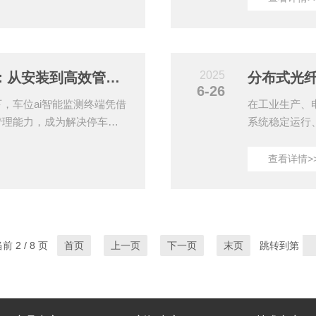
部结构的“可视化”检测，成
缆、变压器等
心作用一：穿透复杂结构，
发设备损坏、
射线机）虽能穿透材料，但存
能够沿着电缆
探伤仪则依赖耦合剂且对操
过实时获取电
2025
车位ai智能监测终端使用指南：从安装到高效管理的全流程解析
预警潜在故障..
6-26
，车位ai智能监测终端凭借
在工业生产、
管理能力，成为解决停车
系统稳定运行
其安装部署、功能配置与日常
统作为一种先
字化运营。一、硬件安装：
供了高效、精
查看详情>
正上方2.5-3.5米高的位置
测，实现全域
覆盖整个车位且无遮挡。使
取离散点的温
±2°，避免图像倾斜影响识
布式光纤在线
...
效应来感知温
路径实现连续的
前 2 / 8 页
首页
上一页
下一页
末页
跳转到第