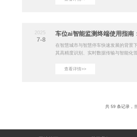
技术与AI图像增强算法，实现了对材料内
为工业无损评估领域的革命性工具。核
精准定位隐蔽缺陷传统检测设备（如X
在辐射风险且需固定场地操作；超声波
2025
作...
7-8
在智慧城市与智慧停车快速发展的背景下
其高精度识别、实时数据传输与智能化
难、管理乱的“利器”。本文将详细介绍
使用方法，助您轻松实现车位资源的数
查看详情>>
精准定位，快速部署1.选址与固定选择车位
（如路灯杆、支架），确保摄像头视角
用膨胀螺栓将设备固定，水平误差不超过
别。案例：某商场在改造中采用可调节角度
共 59 条记录，当