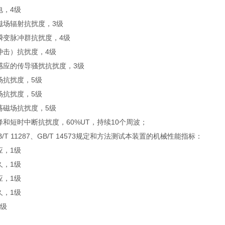
电，4级
磁场辐射抗扰度，3级
瞬变脉冲群抗扰度，4级
冲击）抗扰度，4级
感应的传导骚扰抗扰度，3级
场抗扰度，5级
场抗扰度，5级
荡磁场抗扰度，5级
和短时中断抗扰度，60%UT，持续10个周波；
B/T 11287、GB/T 14573规定和方法测试本装置的机械性能指标：
应，1级
久，1级
应，1级
久，1级
1级