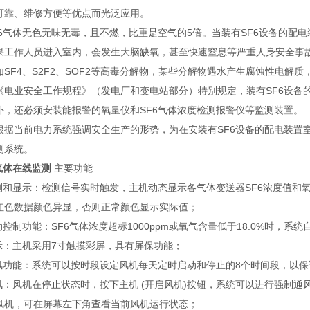
可靠、维修方便等优点而光泛应用。
F6气体无色无味无毒，且不燃，比重是空气的5倍。当装有SF6设备的配电
果工作人员进入室内，会发生大脑缺氧，甚至快速窒息等严重人身安全事故
如SF4、S2F2、SOF2等高毒分解物，某些分解物遇水产生腐蚀性电
《电业安全工作规程》（发电厂和变电站部分）特别规定，装有SF6设备的配
外，还必须安装能报警的氧量仪和SF6气体浓度检测报警仪等监测装置。
根据当前电力系统强调安全生产的形势，为在安装有SF6设备的配电装置
测系统。
6气体在线监测
主要功能
测和显示：检测信号实时触发，主机动态显示各气体变送器SF6浓度值和氧气含
红色数据颜色异显，否则正常颜色显示实际值；
动控制功能：SF6气体浓度超标1000ppm或氧气含量低于18.0%时，
显示：主机采用7寸触摸彩屏，具有屏保功能；
通风功能：系统可以按时段设定风机每天定时启动和停止的8个时间段，以
通风：风机在停止状态时，按下主机 (开启风机)按钮，系统可以进行强制通
风机，可在屏幕左下角查看当前风机运行状态；