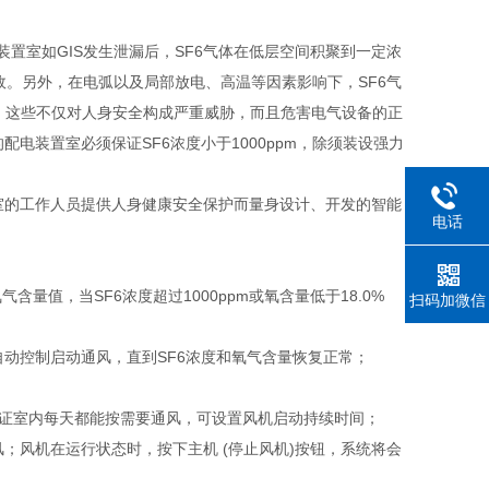
装置室如GIS发生泄漏后，SF6气体在低层空间积聚到一定浓
。另外，在电弧以及局部放电、高温等因素影响下，SF6气
解质，这些不仅对人身安全构成严重威胁，而且危害电气设备的正
电装置室必须保证SF6浓度小于1000ppm，除须装设强力
室的工作人员提供人身健康安全保护而量身设计、开发的智能
电话
量值，当SF6浓度超过1000ppm或氧含量低于18.0%
扫码加微信
系统自动控制启动通风，直到SF6浓度和氧气含量恢复正常；
保证室内每天都能按需要通风，可设置风机启动持续时间；
风；风机在运行状态时，按下主机 (停止风机)按钮，系统将会