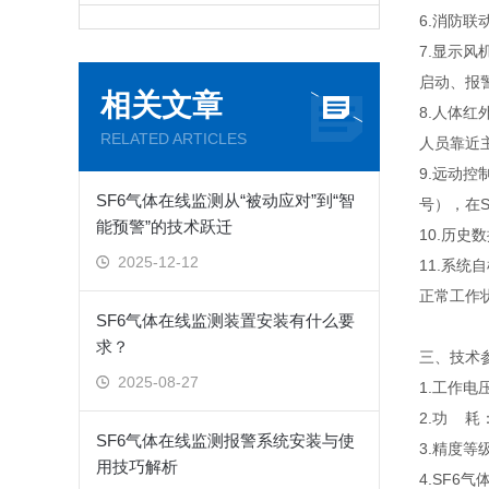
6.消防
7.显示
启动、报
相关文章
8.人体
RELATED ARTICLES
人员靠近
9.远动
SF6气体在线监测从“被动应对”到“智
号），在
能预警”的技术跃迁
10.历
2025-12-12
11.系
正常工作
SF6气体在线监测装置安装有什么要
求？
三、技术
2025-08-27
1.工作电压：
2.功 耗
SF6气体在线监测报警系统安装与使
3.精度等级
用技巧解析
4.SF6气