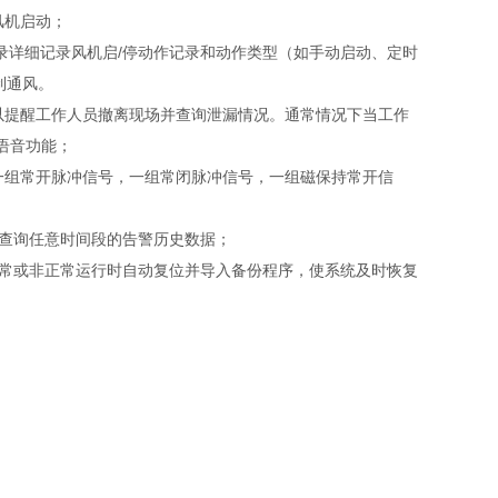
风机启动；
录详细记录风机启/停动作记录和动作类型（如手动启动、定时
制通风。
以提醒工作人员撤离现场并查询泄漏情况。通常情况下当工作
语音功能；
一组常开脉冲信号，一组常闭脉冲信号，一组磁保持常开信
，查询任意时间段的告警历史数据；
异常或非正常运行时自动复位并导入备份程序，使系统及时恢复