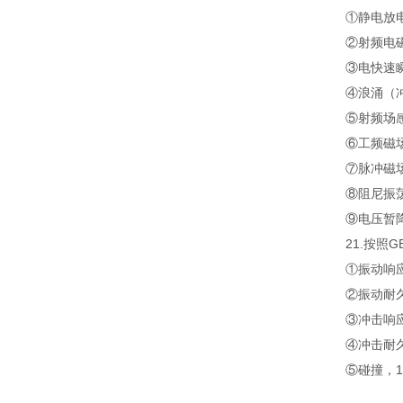
①静电放
②射频电
③电快速
④浪涌（
⑤射频场
⑥工频磁
⑦脉冲磁
⑧阻尼振
⑨电压暂降
21.按照G
①振动响
②振动耐
③冲击响
④冲击耐
⑤碰撞，