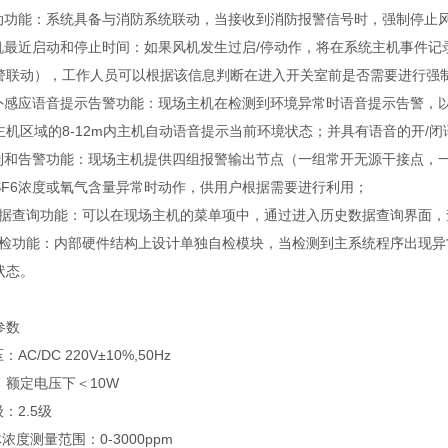
联动功能：系统具备与消防系统联动，当接收到消防报警信号时，强制停止
风机最近启动和停止时间：如果风机发生过启/停动作，将在系统主机事件记
警联动），工作人员可以根据该信息判断在进入开关室前是否需要进行强
红外感应语音提示告警功能：现场主机在检测到环境异常时语音提示告警，
主机区域的8-12m内主机自动语音提示当前环境状态；并具有语音的开/闭
控制和告警功能：现场主机提供四组报警输出节点（一组常开无源干接点，
SF6浓度或氧气含量异常时动作，供用户根据需要进行利用；
史数据查询功能：可以在现场主机的菜单项中，通过进入历史数据查询界面
统自检功能：内部硬件结构上设计单独自检模块，当检测到主系统程序出现
状态。
参数
AC/DC 220V±10%,50Hz
：额定电压下＜10W
：2.5级
体浓度测量范围：0-3000ppm