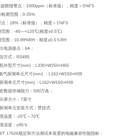
浓度超限报警点：1000ppm（标准值），精度＜5%FS
量检测范围：0-25%
警点：18%（标准值），精度＜1%FS
范围：-40—+120℃(精度±0.5℃)
测范围：10-99%RH：精度±0.5％RH
机输出电源接点：6A；
通信方式：RS485
机外型尺寸(mm)：L330×W250×H65
和氧气探测单元尺寸(mm) ：L162×W150×H38
探测单元尺寸(mm)：L162×W150×H38
历史数据存储能力：500万条；
显示屏大小：7英寸
与探测单元安装方式：壁挂式
环境温度：-25℃～70℃
环境湿度：≤95％
GB/T 17626规定和方法测试本装置的电磁兼容性能指标：