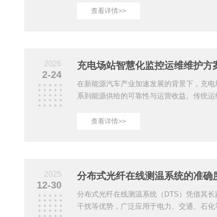
8路隔离485、2路网口的接口配置及宽温工
查看详情>>
检、定期维护、故障速排”三位一体的标准
生命周期稳定运行。日常巡检聚焦基础状态
现。每日通过设备面板指示灯判断运行状态，
亮、RUN运行灯正常闪烁，网口与485接口无
2026
2-24
在新能源汽车产业加速发展的背景下，充电
系到能源供给的可靠性与运营收益。传统运
被动响应，存在故障发现滞后、资源分配低
运维系统通过物联网、AI算法与边缘计算技术
查看详情>>
优化”的全生命周期维护体系，为充电基础
性解决方案。一、预防性维护：从被动响应
通过部署在充电桩、配电柜、环境传感器等
时采集设备运行数据（如电流、电压、温度
2025
分布式光纤在线测温系统的准确
史故障记...
12-30
分布式光纤在线测温系统（DTS）凭借其
干扰等优势，广泛应用于电力、交通、石化