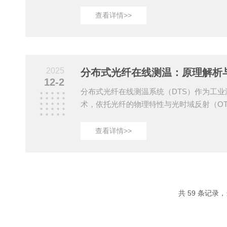
确度受环境因素、设备老化及人为操作影响
护确保测量可靠性。以下从技术校准、环境
查看详情>>
度阐述准确度维护策略。一、定期校准：消
系统误差主要源于光纤衰减系数变化、参考
声。需建立分级校准机制：基准校准：每年
体辐射源）对全系统进行校准，验证温度分
2025
分布式光纤在线测温：原理解析
（如&plus...
12-2
分布式光纤在线测温系统（DTS）作为工
术，依托光纤的物理特性与光时域反射（O
距离、复杂环境下的温度场实时感知与定位
点可归纳为以下层面：一、基于拉曼散射的
查看详情>>
过激光器向光纤注入脉冲光，当光在光纤中
弹性碰撞产生拉曼散射光。该散射光包含波
波长稍长的反斯托克斯光，其中反斯托克斯
过波分复用器分离两路光信号，经光电转换
与斯托克斯...
共 59 条记录，